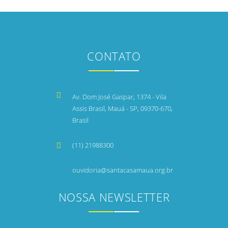
CONTATO
Av. Dom José Gaspar, 1374 - Vila
Assis Brasil, Mauá - SP, 09370-670,
Brasil
(11) 21988300
ouvidoria@santacasamaua.org.br
NOSSA NEWSLETTER